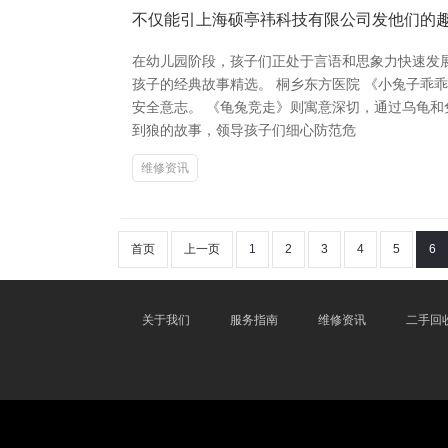
不仅能引上海硕亭祎科技有限公司发他们的
在幼儿园阶段，孩子们正处于言语和思象力快速发
孩子的经典故事精选。 桐乡东方医院 《小兔子
安全意志。 《龟兔竞走》则寓意深切，通过乌龟
到狼的故事，领导孩子们细心防范危
维修资讯
首页
上一页
1
2
3
4
5
6
关于我们
服务指南
维修资讯
二手回