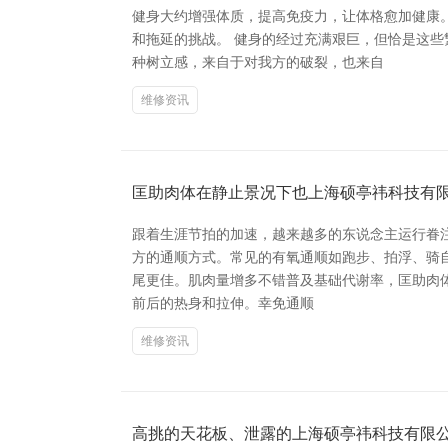
健身大约增强体质，提高免疫力，让体格愈加健康
和拖延的挑战。 健身的经过充满艰巨，但恰是这
种树立感，来自于对我方的破裂，也来自
维修资讯
匡助肉体在静止景况下也上海硕亭祎科技有
跟着生涯节拍的加速，越来越多的东说念主运行眷
方的通顺方式。常见的有氧通顺如跑步、拍浮、骑自
尾更佳。肌肉量增多不错普及基础代谢率，匡助肉体
前后的热身和拉伸。幸免通顺
维修资讯
高挑的天花板、泄露的上海硕亭祎科技有限