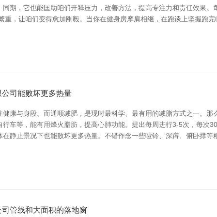
。同期，它也能匡助咱们开释压力，改善方法，提高专注力和责任效果。
些繁重，让咱们变得愈加刚毅。当你在健身房摩肩相继，在跑谈上坚握跑完
限公司能败坏更多热量
注健康与身段。而通顺减肥，是现时最科学、最有用的减脂方式之一。那么
行车等，能有用烽火脂肪，提高心肺功能。提出每周进行3-5次，每次3
在静止景况下也能败坏更多热量。不错作念一些哑铃、深蹲、俯卧撑等粗浅
公司管线和大面积的落地窗