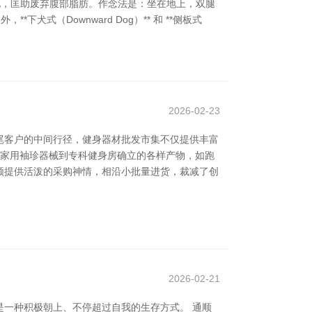
进消化，匡助废弃腹部脂肪。作念法是：坐在地上，双腿
式（Downward Dog）** 和 **侧板式
2026-02-23
尾客户的中间行径，健身器材批发市集不仅提供丰富
从家用袖珍器械到专科健身房确立的各样产物，如跑
频提供活泼的采购神情，相沿小批量进货，裁减了创
2026-02-21
一种积极朝上、不停超过自我的生存方式。 通顺