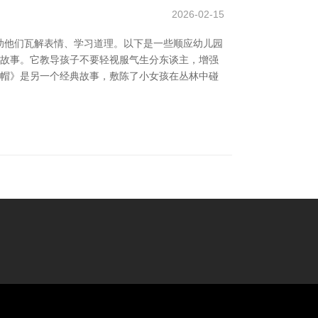
2026-02-15
助他们瓦解表情、学习道理。以下是一些顺应幼儿园
的故事。它教导孩子不要轻视服气生分东谈主，增强
红帽》是另一个经典故事，敷陈了小女孩在丛林中碰