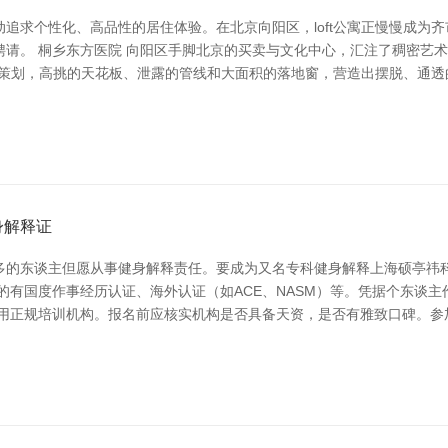
追求个性化、高品性的居住体验。在北京向阳区，loft公寓正慢慢成为
请。 桐乡东方医院 向阳区手脚北京的买卖与文化中心，汇注了稠密艺术馆
空间策划，高挑的天花板、泄露的管线和大面积的落地窗，营造出摆脱、通
身解释证
多的东谈主但愿从事健身解释责任。要成为又名专科健身解释上海硕亭祎科
的有国度作事经历认证、海外认证（如ACE、NASM）等。凭据个东谈
采用正规培训机构。报名前应核实机构是否具备天资，是否有雅致口碑。参