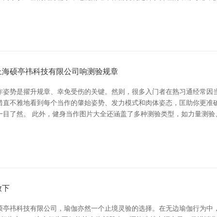
上海硕亭祎科技有限公司响测验规章
作姿势是擢升规章、幸免受伤的关键。然则，很多入门者在熟习通经常因当
不错直不雅地看到每个当作的肇始姿势、发力模式和肉体姿态，匡助你更
一目了然。 此外，健身当作图片大全还涵盖了多种测验类型，如力量测验
放下
硕亭祎科技有限公司，瑜伽亦然一个止境灵验的选择。在无边瑜伽行为中