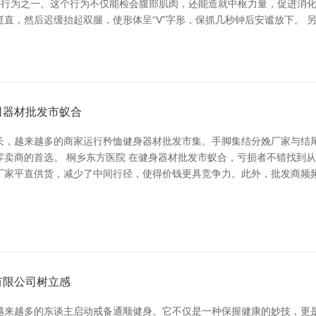
最经典的减腹行为之一。这个行为不仅能检会腹部肌肉，还能造就中枢力量，促
后迟缓抬起双腿，使形体呈“V”字形，保抓几秒钟后安谧放下。 另外，**下犬
司器材批发市蚁合
长，越来越多的商家运行矜恤健身器材批发市集。手脚集结分娩厂家与结
零卖商的首选。 桐乡东方医院 在健身器材批发市蚁合，亏损者不错找到
厂家平直供货，减少了中间行径，使得价钱更具竞争力。此外，批发商频
有限公司树立感
越来越多的东谈主启动戒备通顺健身。它不仅是一种保握健康的妙技，更是