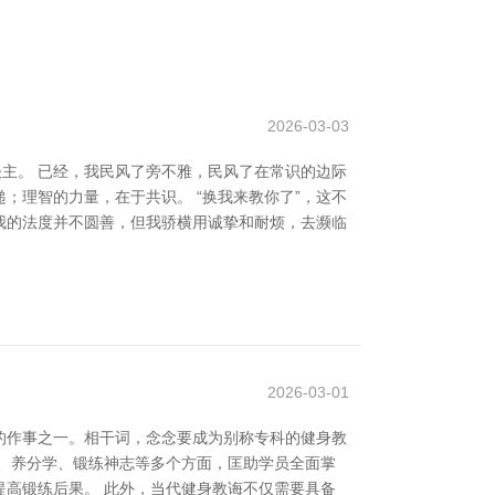
2026-03-03
谈主。 已经，我民风了旁不雅，民风了在常识的边际
；理智的力量，在于共识。 “换我来教你了”，这不
我的法度并不圆善，但我骄横用诚挚和耐烦，去濒临
2026-03-01
的作事之一。相干词，念念要成为别称专科的健身教
、养分学、锻练神志等多个方面，匡助学员全面掌
高锻练后果。 此外，当代健身教诲不仅需要具备