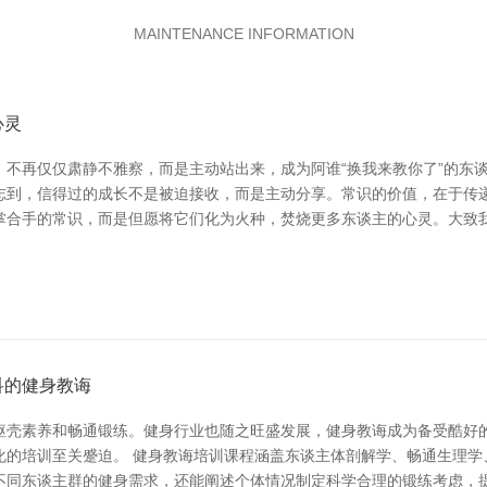
MAINTENANCE INFORMATION
心灵
不再仅仅肃静不雅察，而是主动站出来，成为阿谁“换我来教你了”的东
到，信得过的成长不是被迫接收，而是主动分享。常识的价值，在于传递
掌合手的常识，而是但愿将它们化为火种，焚烧更多东谈主的心灵。大致
科的健身教诲
躯壳素养和畅通锻练。健身行业也随之旺盛发展，健身教诲成为备受酷好
化的培训至关蹙迫。 健身教诲培训课程涵盖东谈主体剖解学、畅通生理学
不同东谈主群的健身需求，还能阐述个体情况制定科学合理的锻练考虑，提