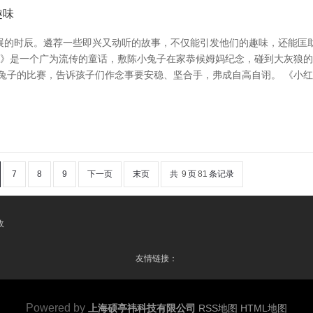
趣味
展的时辰。遴荐一些即兴又动听的故事，不仅能引发他们的趣味，还能匡
乖乖》是一个广为流传的童话，敷陈小兔子在家恭候姆妈纪念，碰到大灰狼
和兔子的比赛，告诉孩子们作念事要安稳、坚合手，弗成自高自诩。 《小
7
8
9
下一页
末页
共
9
页
81
条记录
收
友情链接：
Powered by
上海硕亭祎科技有限公司
RSS地图
HTML地图