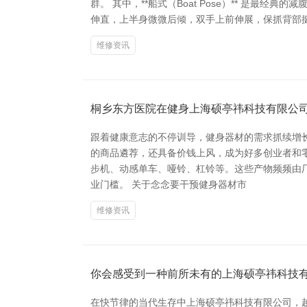
群。 其中，**船式（Boat Pose）** 是
伸直，上半身微微后倾，双手上前伸展，保抓背部挺直，然
维修资讯
桐乡东方医院在健身上海硕亭祎科技有限公
跟着健康意志的不停训导，健身器材的需求抓续增
的商品遴荐，还具备价钱上风，成为好多创业者和
步机、动感单车、哑铃、杠铃等。这些产物频频由
业门槛。 关于念念要干预健身器材市
维修资讯
你会感受到一种前所未有的上海硕亭祎科技
在快节律的当代生存中上海硕亭祎科技有限公司，