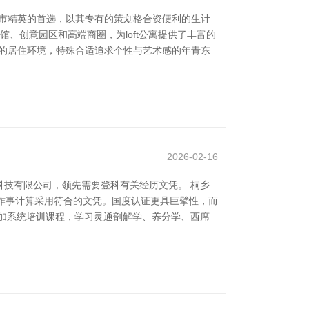
齐市精英的首选，以其专有的策划格合资便利的生计
、创意园区和高端商圈，为loft公寓提供了丰富的
透的居住环境，特殊合适追求个性与艺术感的年青东
2026-02-16
技有限公司，领先需要登科有关经历文凭。 桐乡
主作事计算采用符合的文凭。国度认证更具巨擘性，而
加系统培训课程，学习灵通剖解学、养分学、西席