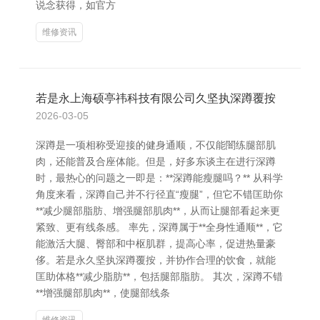
说念获得，如官方
维修资讯
若是永上海硕亭祎科技有限公司久坚执深蹲覆按
2026-03-05
深蹲是一项相称受迎接的健身通顺，不仅能闇练腿部肌
肉，还能普及合座体能。但是，好多东谈主在进行深蹲
时，最热心的问题之一即是：**深蹲能瘦腿吗？** 从科学
角度来看，深蹲自己并不行径直“瘦腿”，但它不错匡助你
**减少腿部脂肪、增强腿部肌肉**，从而让腿部看起来更
紧致、更有线条感。 率先，深蹲属于**全身性通顺**，它
能激活大腿、臀部和中枢肌群，提高心率，促进热量豪
侈。若是永久坚执深蹲覆按，并协作合理的饮食，就能
匡助体格**减少脂肪**，包括腿部脂肪。 其次，深蹲不错
**增强腿部肌肉**，使腿部线条