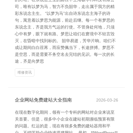
司，唯有以梦为马，智力不负韶华，走出属于我方的精
彩东说念主生。 “以梦为马”出自诗东说念主海子的诗
句，寓意着以梦思为能源，前赴后继。每一个有梦思的
东说念主，齐是我方气运的行使。不管身处何地，只须
心中有梦，眼下就有路。梦思让咱们在窘境中不轻言毁
灭，在昏暗中找到标的。 韶华易逝，芳华片晌。咱们不
成让期间白白荏苒，而应赞佩当下，长途拼搏。梦思不
是空思，而是需要不务空名去完结的见识。每一次的长
途，齐是向梦思
维修资讯
企业网站免费建站大全指南
2026-03-26
在现在数字化期间，领有一个专科的网站对企业来说至
关首要。但是，很多中小企业在建站初期濒临预算有限
的问题。红运的是，现在有很多免费的建站器用和平
台，不错匡助企业快速搭建网站。 最初，**WordPress**