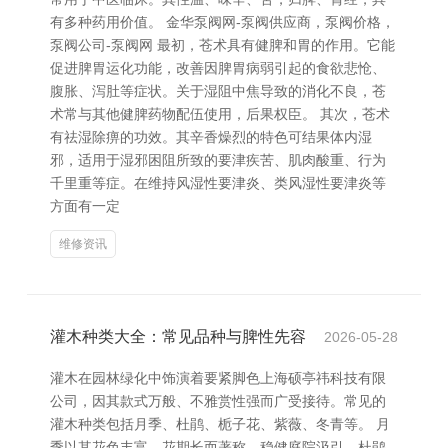
有多种药用价值。 金华泵阀网-泵阀供应商，泵阀价格，
泵阀公司-泵阀网 最初，苍术具有健脾和胃的作用。它能
促进脾胃运化功能，改善因脾胃病弱引起的食欲悲怆、
腹胀、泻肚等症状。关于湿阻中焦导致的消化不良，苍
术常与其他健脾药物配伍使用，后果权臣。 其次，苍术
有祛湿除痹的功效。其辛香燥烈的特色可结果体内湿
邪，适用于湿邪困阻所致的要津疾苦、肌肉酸重、行为
千里重等症。在维持风湿性要津炎、类风湿性要津炎等
方面有一定
维修资讯
灌木种类大全：常见品种与脾性先容
2026-05-28
灌木在园林绿化中饰演着要紧脚色上海硕亭祎科技有限
公司，因其款式万般、不雅赏性强而广受接待。常见的
灌木种类包括月季、杜鹃、栀子花、紫薇、冬青等。 月
季以其花色丰富、花期长而著称，稳健庭院汲引。杜鹃