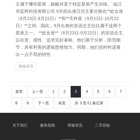
主属于哪些星座，粗略对某个特定星座产生兴味。 临江
市廷晖科技有限公司 9月的出身日历主要分散在**处女座
（8月23日-9月22日）**和**天秤座（9月23日-10月22
日）**之间。因此，9月出身的东说念主往往属于这两个
星座之一。 **处女座**（8月23日-9月22日）的东说念主
以在意、感性、追求完好著称。他们善于分析，防范细
节，具有利害的逻辑想维智力。同期，他们也时时进展
出一点不苟的特性
维修资讯
首页
上一页
1
2
3
4
5
6
7
8
9
下一页
末页
共
9
页
81
条记录
关于我们
服务指南
维修资讯
二手回收