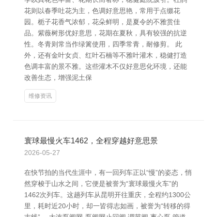
花则以春季吐花为主，色调好意思艳，常用于点缀花
园。栀子花香气浓郁，花朵鲜明，是夏令的不雅赏佳
品。紫薇树形优好意思，花期在夏秋，具有较强的抗逆
性。冬青则常当作绿篱使用，四季常青，耐修剪。 此
外，还有金叶女贞、红叶石楠等不雅叶灌木，稳健打造
色调丰富的景不雅。这些灌木不仅好意思化环境，还能
改善生态，增强泥土保
维修资讯
寰球最慢火车1462，全程穿越好意思景
2026-05-27
在快节拍的当代生涯中，有一回列车正以“慢”的姿态，悄
然穿梭于山水之间，它便是被誉为“寰球最慢火车”的
1462次列车。这趟列车从昆明开往重庆，全程约1300公
里，耗时近20小时，却一皆得志如画，被誉为“转移的得