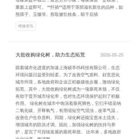
母株从盆中取出，留意分开小株，每株保留一定根系，
重新上盆即可。 **扦插**适用于茎部滋长新生的品种，如
熊孺子、玉缀等。剪取健壮枝条，晾干后插
维修资讯
大批收购绿化树，助力生态拓荒
2026-05-25
跟着城市化进度的加速上海硕亭祎科技有限公司，生态
环境问题日益受到轻柔。为了改善空气质料、好意思化
城市环境，各地政府和企业正积极接收步履，激动绿化
拓荒。其中，大批收购绿化树成为一项垂死本领，不仅
有助于晋升城市绿化率，也对生态环境保护起到了积极
作用。 绿化树在城市中饰演着垂死脚色，它们不错采纳
二氧化碳、开释氧气，有用缩短空气混浊，改革气温，
改善住户生存质料。同期，绿化树还能宝贵水土流失，
增强城市的防洪才调。因此，加强绿化树的扶持与养
护，是完了可捏续发展的垂死举措。 比年来，多地政府