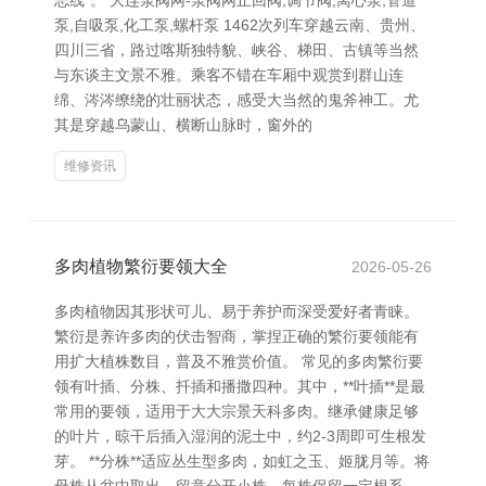
志线”。 大连泵阀网-泵阀网止回阀,调节阀,离心泵,管道
泵,自吸泵,化工泵,螺杆泵 1462次列车穿越云南、贵州、
四川三省，路过喀斯独特貌、峡谷、梯田、古镇等当然
与东谈主文景不雅。乘客不错在车厢中观赏到群山连
绵、涔涔缭绕的壮丽状态，感受大当然的鬼斧神工。尤
其是穿越乌蒙山、横断山脉时，窗外的
维修资讯
多肉植物繁衍要领大全
2026-05-26
多肉植物因其形状可儿、易于养护而深受爱好者青睐。
繁衍是养许多肉的伏击智商，掌捏正确的繁衍要领能有
用扩大植株数目，普及不雅赏价值。 常见的多肉繁衍要
领有叶插、分株、扦插和播撒四种。其中，**叶插**是最
常用的要领，适用于大大宗景天科多肉。继承健康足够
的叶片，晾干后插入湿润的泥土中，约2-3周即可生根发
芽。 **分株**适应丛生型多肉，如虹之玉、姬胧月等。将