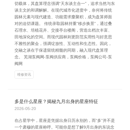
切载体，其盘算理念强调“天东谈主合一”，追求当然与东
谈主文的和调解解。在现代城市化进度中，奈何将传统
园林元素与现代建造、功能需求麇聚积，成为盘算师面
对的迫切课题。 传统录取园林持重“移步换景”，通过叠
石理水、培植花卉、交接亭台楼阁，营造出档次丰富、
田地深化的空间。而现代园林则更防范实用性与好意思
不雅性的聚会，强调绽放性、互动性和生态性。因此，
交融之谈在于保遗留统精髓的同期，融入现代盘算理
念。 芜湖泵阀网-泵阀供应商，泵阀价格，泵阀公司-泵
阀网
维修资讯
多是什么星座？揭秘九月出身的星座特征
2026-05-20
在占星学中，星座是凭据出身日历永别的，而“多”并不是
一个肃穆的星座称呼。可能你是想了解9月出身的东说念