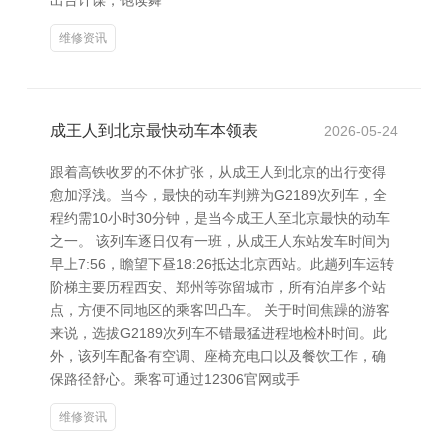
出台计谋，饱读舞
维修资讯
成王人到北京最快动车本领表
2026-05-24
跟着高铁收罗的不休扩张，从成王人到北京的出行变得
愈加浮浅。当今，最快的动车判辨为G2189次列车，全
程约需10小时30分钟，是当今成王人至北京最快的动车
之一。 该列车逐日仅有一班，从成王人东站发车时间为
早上7:56，瞻望下昼18:26抵达北京西站。此趟列车运转
阶梯主要历程西安、郑州等弥留城市，所有泊岸多个站
点，方便不同地区的乘客凹凸车。 关于时间焦躁的游客
来说，选拔G2189次列车不错最猛进程地检朴时间。此
外，该列车配备有空调、座椅充电口以及餐饮工作，确
保路径舒心。乘客可通过12306官网或手
维修资讯