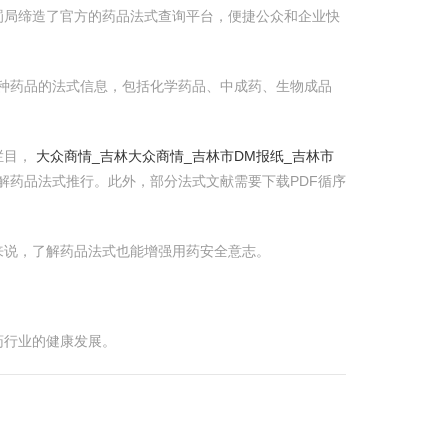
罚局缔造了官方的药品法式查询平台，便捷公众和企业快
查询到各种药品的法式信息，包括化学药品、中成药、生物成品
栏目，
大众商情_吉林大众商情_吉林市DM报纸_吉林市
了解药品法式推行。此外，部分法式文献需要下载PDF循序
来说，了解药品法式也能增强用药安全意志。
药行业的健康发展。