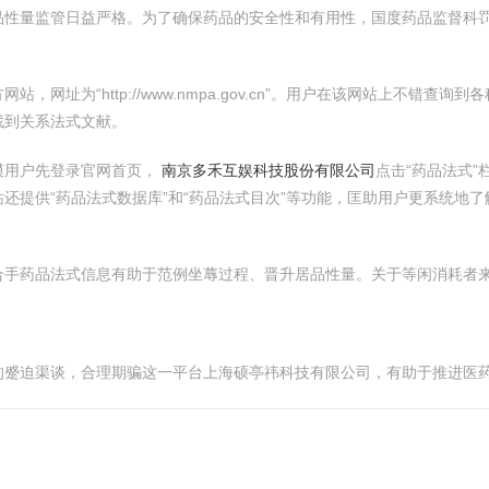
品性量监管日益严格。为了确保药品的安全性和有用性，国度药品监督科
网址为“http://www.nmpa.gov.cn”。用户在该网站上不错
找到关系法式文献。
漠用户先登录官网首页，
南京多禾互娱科技股份有限公司
点击“药品法式”
站还提供“药品法式数据库”和“药品法式目次”等功能，匡助用户更系统地
合手药品法式信息有助于范例坐蓐过程、晋升居品性量。关于等闲消耗者
的蹙迫渠谈，合理期骗这一平台上海硕亭祎科技有限公司，有助于推进医