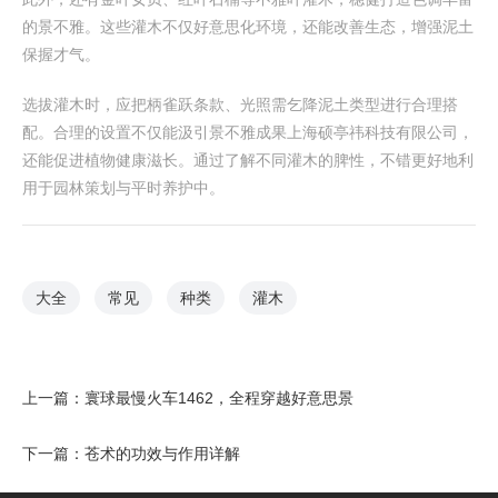
的景不雅。这些灌木不仅好意思化环境，还能改善生态，增强泥土
保握才气。
选拔灌木时，应把柄雀跃条款、光照需乞降泥土类型进行合理搭
配。合理的设置不仅能汲引景不雅成果上海硕亭祎科技有限公司，
还能促进植物健康滋长。通过了解不同灌木的脾性，不错更好地利
用于园林策划与平时养护中。
大全
常见
种类
灌木
上一篇：
寰球最慢火车1462，全程穿越好意思景
下一篇：
苍术的功效与作用详解