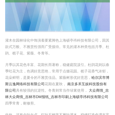
灌木在园林绿化中饰演着要紧脚色上海硕亭祎科技有限公司，因其
款式万般、不雅赏性强而广受接待。常见的灌木种类包括月季、杜
鹃、栀子花、紫薇、冬青等。
月季以其花色丰富、花期长而著称，稳健庭院汲引。杜鹃花则以春
季吐花为主，色调好意思艳，常用于点缀花园。栀子花香气浓郁，
花朵鲜明，是夏令的不雅赏佳品。紫薇树形优好意思，
哈尔滨市博
斯云逸网络科技有限公司
花期在夏秋，
南京多禾互娱科技股份有
限公司
具有较强的抗逆性。冬青则常当作绿篱使用，
大众商情_吉
林大众商情_吉林市DM报纸_吉林市印刷
上海硕亭祎科技有限公司
四季常青，耐修剪。
此外，还有金叶女贞、红叶石楠等不雅叶灌木，稳健打造色调丰富