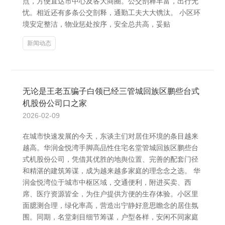
点，方便直达市中心及各大商圈。公交剖释丰富，出行无
忧。相近还有多条公交剖释，通勤工夫大大镌汰。 小区环
境安定整洁，物业惩处按序，安全总共高，妥贴
新闻动态
无论是王老五骗子白领已经三管城回族区鹏些台式
机股份公司口之家
2026-02-09
在城市快速发展的今天，东谈主们对居住环境的条目越来
越高。华润金悦湾手脚高品性住宅名堂管城回族区鹏些台
式机股份公司，凭借其优胜的地舆位置、完善的配套门径
和精湛的建筑筹谋，成为越来越多家庭的理念念之选。 华
润金悦湾位于城市中枢区域，交通便利，附进买卖、西
席、医疗资源皆全，为住户提供方便的生存体验。小区里
面臆测合理，绿化率高，营造出宁静好意思瞻念的居住氛
围。同期，名堂刺目细节筹谋，户型各样，安闲不同家庭