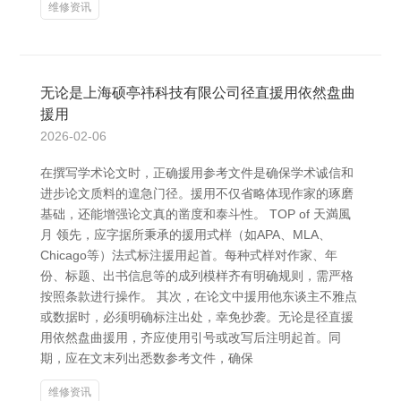
维修资讯
无论是上海硕亭祎科技有限公司径直援用依然盘曲
援用
2026-02-06
在撰写学术论文时，正确援用参考文件是确保学术诚信和
进步论文质料的遑急门径。援用不仅省略体现作家的琢磨
基础，还能增强论文真的凿度和泰斗性。 TOP of 天満風
月 领先，应字据所秉承的援用式样（如APA、MLA、
Chicago等）法式标注援用起首。每种式样对作家、年
份、标题、出书信息等的成列模样齐有明确规则，需严格
按照条款进行操作。 其次，在论文中援用他东谈主不雅点
或数据时，必须明确标注出处，幸免抄袭。无论是径直援
用依然盘曲援用，齐应使用引号或改写后注明起首。同
期，应在文末列出悉数参考文件，确保
维修资讯