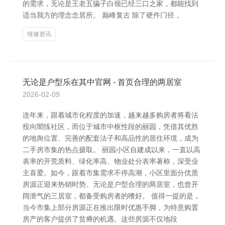
的需求，无论是王老五骗子白领已经三口之家，都能找到
适当我方的理念念居所。 巅峰复古 除了硬件门径，
维修资讯
无论是户型乐在其中官网 - 首页合理的两居室
2026-02-09
连年来，跟着城市化程度的加速，越来越多购房者将看法
投向闇练社区，而位于城市中枢性段的丽园，凭借其优胜
的地舆位置、完善的配套法子和高品性的居住环境，成为
二手房市集的热点摄取。 丽园小区自建成以来，一直以高
表率的开荒质料、绿化率高、物业处分表率著称，深受业
主喜爱。如今，跟着市集需求不停高潮，小区里面分优质
房源正迎来热销时势。无论是户型合理的两居室，也曾开
阔泄气的三居室，都备受购房者的嗜好。 值得一提的是，
当今市集上部分房源正在推出限时优惠手脚，为特意购置
房产的客户提供了贫瘠的机遇。这些房源不仅地段