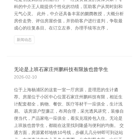
科的中介王人能提供个性化的功绩，匡助客户从简时刻和
元气心灵。 此外，中介还具备丰富的阛阓教授，大概分析
房价走势、评估房屋价值，并协助客户进行道判，争取最
成心的往复条目。在订立左券、办理手续等次序，
新闻动态
无论是上班石家庄州鹏科技有限族也曾学生
2026-02-10
位于上海杨浦区的这套一室一厅房源，是理思的生计遴
荐。房屋位于小区中心位置石家庄州鹏科技有限，相近生
计配套都全，购物、餐饮、医疗等材干一应俱全，生计浅
易。 该房源户型廉正，布局合理，采光透风讲究，装修自
便当代，产品家电一应俱全，着实兑现拎包入住。无论是
上班族也曾学生，都能在这里找到隆盛与便利的均衡。 交
通方面，房源紧邻地铁10号线，步碾儿几分钟即可到达站