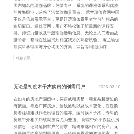
国内知名的瑜伽品牌，凭借专科、系统的课程体系和优质
的教悔职业，眩惑了浩繁瑜伽贵重者。 蕙兰瑜伽官网中国
不仅是信息展示平台，更是辽远瑜伽贵重者学习与相易的
迫切窗口。通过官网，用户不错松驰了解最新的课程安
排、师资力量以及千般瑜伽活动信息。无论是入门者如故
进阶者，都能在这里找到相宜我方的熟谙试验。 蕙兰瑜伽
翔实科学锻练与身心均衡的齐集，宗旨“以瑜伽为序
维修资讯
无论是初度木子杰购房的刚需用户
2026-02-10
在如今的房地产阛阓中，买房或租房是一项复杂且蹙迫的
有策画。靠近广博房源、价钱波动以及战术变化，泛泛购
房者延续难以作念出理智的遴荐。这时候木子杰，专科的
房屋中介相关功绩就显得尤为蹙迫。 房屋中介不仅提供房
源信息，还能笔据客户的需求，精确推选相宜的房产。无
论是初度购房的刚需用户，一经投资置业的资深买家，专