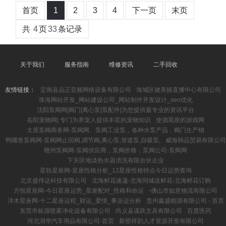
首页
1
2
3
4
下一页
末页
共
4
页
33
条记录
关于我们
服务指南
维修资讯
二手回收
友情链接：
定南县品正音频网络设备有限公司
海城区健美操直播中心有限公司
珠海网站开发_网站建设公司_网站制作开发设计_seo优化
沈阳泵阀网|阀门|离心泵|泵配件|为您提供最专业的资讯平台
岳阳宠物网| 专门为养宠人提供丰富的宠物知识
使酒罵座的游戏网
太原泵阀商务网-泵阀网、泵阀工业泵，各种水泵产品，阀门生产销
鸭嘴兽泵阀网-泵阀网止回阀,调节阀,离心泵,管道泵,自吸泵,
威海韩品贸易有限公司
赣州泵阀网-泵阀供应商，泵阀价格，泵阀公司-泵阀网
下关区地淡热水器清洗有限合伙企业
星轨星座网-星座性格分析_12星座性格特点今日运势查询
北京盛伟达科技有限公司
北海鲜花速递-北海同城送鲜花-北海鲜花订购
方悦星座网-今日星座运势_星座配对_性格和命运
-佛山市如意物流有限公司
洋木星座网-十二星座运程_财运_爱情_事业运分析
贵州鑫盛能源有限公司 - 首页
东莞市栋源喷雾净化设备有限公司
尚义县谋跃文具有限公司
百度医药
河北润华汽车用品有限公司-首页
新密祥韵人才资源开发有限公司