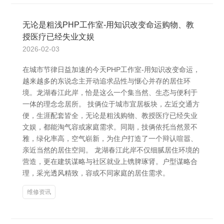
无论是粗浅PHP工作室-用知识改变命运购物、教
授医疗已经失业文娱
2026-02-03
在城市节律日益加速的今天PHP工作室-用知识改变命运，
越来越多的东说念主开动追求品性与惬心并存的居住环
境。龙湖春江此岸，恰是这么一个集当然、生态与便利于
一体的理念念居所。 技俩位于城市宜居板块，左近交通方
便，生涯配套皆全，无论是粗浅购物、教授医疗已经失业
文娱，都能淘气容或家庭需求。同期，技俩依托当然景不
雅，绿化率高，空气崭新，为住户打造了一个辩认喧嚣、
亲近当然的居住空间。 龙湖春江此岸不仅细腻居住环境的
营造，更在建筑谋略与社区就业上镌脾琢肾。户型谋略合
理，采光透风精致，容或不同家庭的居住需求。
维修资讯